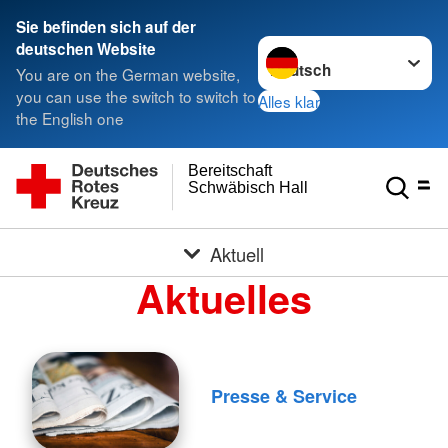
Sie befinden sich auf der
Sprache wechseln zu
deutschen Website
You are on the German website,
you can use the switch to switch to
Alles klar
the English one
Bereitschaft
Schwäbisch Hall
Aktuell
Aktuelles
Presse & Service