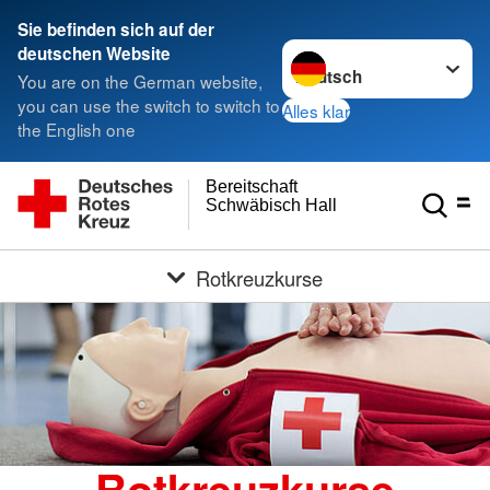
Sie befinden sich auf der
Sprache wechseln zu
deutschen Website
You are on the German website,
you can use the switch to switch to
Alles klar
the English one
Bereitschaft
Schwäbisch Hall
Rotkreuzkurse
Rotkreuzkurse